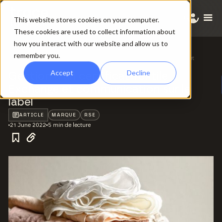
FR
This website stores cookies on your computer.
These cookies are used to collect information about
how you interact with our website and allow us to
remember you.
Toutes les ressources
/
Gestion d’un certificat Textile Exchange et
communication sur le label
Accept
Decline
Gestion d’un certificat Textile
Exchange et communication sur le
label
ARTICLE
MARQUE
RSE
21 June 2022
5 min de lecture