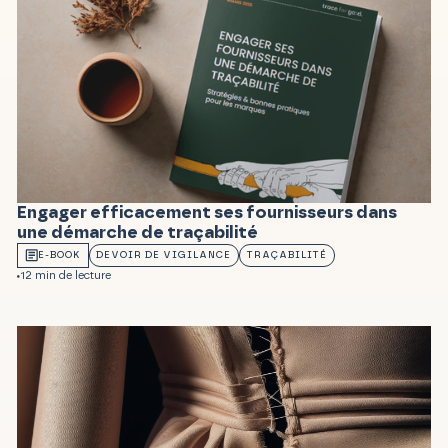
Engager efficacement ses fournisseurs dans
une démarche de traçabilité
E-BOOK
DEVOIR DE VIGILANCE
TRAÇABILITÉ
12 min de lecture