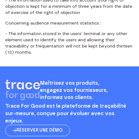
- The information used to take into account your right of
objection is kept for a minimum of three years from the date
of exercise of the right of objection
Concerning audience measurement statistics :
- The information stored in the users' terminal or any other
element used to identify the users and allowing their
traceability or frequentation will not be kept beyond thirteen
(13) months.
Maîtrisez vos produits,
engagez vos fournisseurs,
informez vos clients.
Trace For Good est la plateforme de traçabilité
sur-mesure, conçue pour évoluer avec vos
enjeux.
RÉSERVER UNE DÉMO